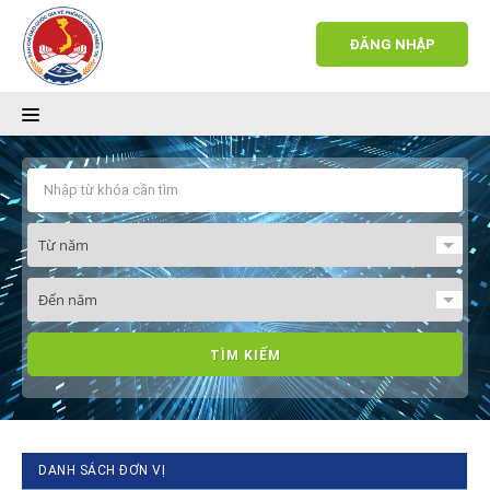
ĐĂNG NHẬP
Quản lý dữ liệu
Báo cáo KHCN
Công bố KHCN
Báo cáo thống kê
TÌM KIẾM
DANH SÁCH ĐƠN VỊ