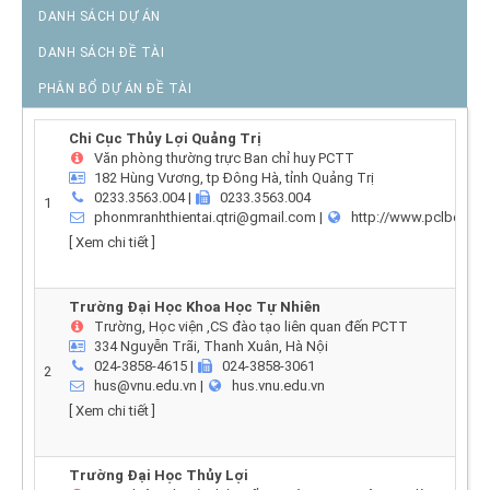
DANH SÁCH DỰ ÁN
DANH SÁCH ĐỀ TÀI
PHÂN BỔ DỰ ÁN ĐỀ TÀI
Chi Cục Thủy Lợi Quảng Trị
Văn phòng thường trực Ban chỉ huy PCTT
182 Hùng Vương, tp Đông Hà, tỉnh Quảng Trị
0233.3563.004
|
0233.3563.004
1
phonmranhthientai.qtri@gmail.com
|
http://www.pclbquangt
[
Xem chi tiết
]
Trường Đại Học Khoa Học Tự Nhiên
Trường, Học viện ,CS đào tạo liên quan đến PCTT
334 Nguyễn Trãi, Thanh Xuân, Hà Nội
024-3858-4615
|
024-3858-3061
2
hus@vnu.edu.vn
|
hus.vnu.edu.vn
[
Xem chi tiết
]
Trường Đại Học Thủy Lợi